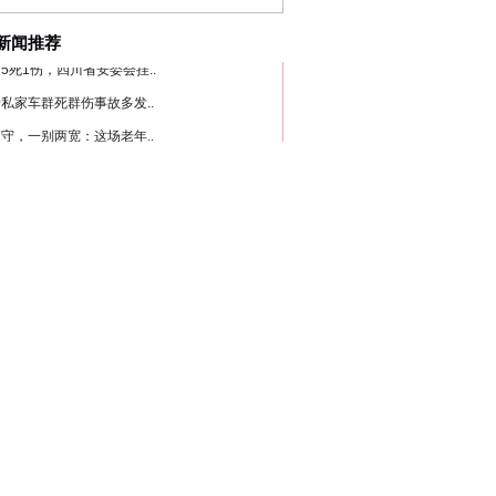
新闻推荐
私家车群死群伤事故多发..
守，一别两宽：这场老年..
条伤亲情 巡回调解促和..
保费，离婚时为何要分走一..
誉，不得录用为公务员
“神药”背后的真相
目出狱后办书院暴力管教..
公安厅征集新型黑恶违法..
6家美国实体采取反制措..
起首例对外贸易国家安全..
通报西安赛格商场坠亡事件
产可执”到“全额执行”
检抗诉的疑难复杂刑事案件
5死1伤，四川省安委会挂..