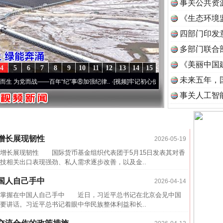
事关公共资
《生态环境
读
四部门印发
多部门联合
《美丽中国
4
5
6
7
8
9
10
11
12
13
14
15
未来五年，
为党而战——百年“纪”事⑧加强纪律..
·[视频]
牢记初心使命 奋进复兴征程丨“转折之城”激
事关人工智
>>
网络推广投稿请点击这里>>
增长展现韧性
2026-05-19
长展现韧性 国际货币基金组织代表团于5月15日发表其对香
技相关出口表现强劲、私人需求逐步改善，以及金..
国人自己手中
2026-04-14
掌握在中国人自己手中 近日，习近平总书记在北京会见中国
要讲话。习近平总书记着眼中华民族整体利益和长..