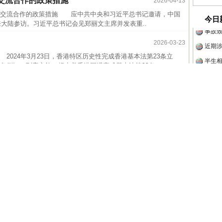
交流合作的政策措施
2026-04-13
交流合作的政策措施 应中共中央和习近平总书记邀请，中国
今日
来大陆参访。习近平总书记会见郑丽文主席并发表重..
近期涉
2026-03-23
半生相
24年3月23日，香港特区历史性完成香港基本法第23条立
条例》）刊宪实施，标志着香港圆满完成基本法第23条..
一纸欠
26万
琴粤澳深度合作区高质量发展
2025-12-23
杨天
持服务措施，进一步加大政策供给，扩大制度型开放，助推横琴
元发展、便利琴澳居民生活就业、推进琴澳规则衔..
茶叶“炒上天”
传销头
四川省
2025-12-10
2025年12月8日，中共中央政治局委员、外交部长王毅在北京
中方对
历史事实和法理经纬作了全面阐述。 王毅表示..
中国发
一路”建设第七次联席会议在北京召开
2025-12-08
官方
路"建设第七次联席会议在北京召开 12月5日上午，国家发展
从“无
府共同召开支持澳门全面参与和助力"一带一路"..
最高
行径专栏
2025-03-26
事故致