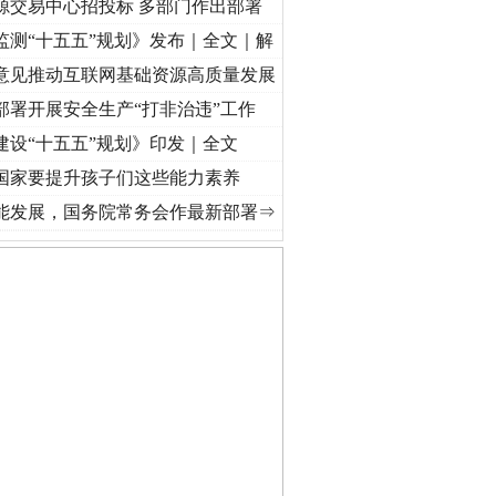
源交易中心招投标 多部门作出部署
监测“十五五”规划》发布｜全文｜解
意见推动互联网基础资源高质量发展
部署开展安全生产“打非治违”工作
建设“十五五”规划》印发｜全文
国家要提升孩子们这些能力素养
荡..
·[视频]
牢记初心使命 奋进复兴征程丨红船起航处 潮起..
·[视频]
一首歌的时间，读
能发展，国务院常务会作最新部署⇒