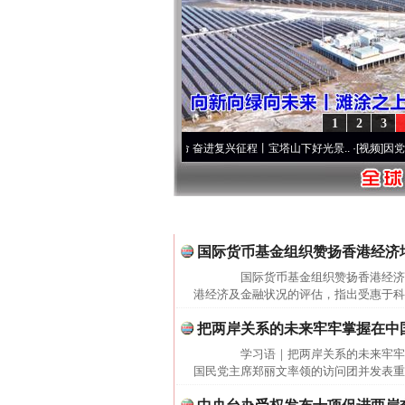
1
2
3
个先锋队”本色
·[视频]
牢记初心使命 奋进复兴征程丨宝塔山下好光景..
·[视频]
因党而生 
首页
- 香港澳门台湾 -
省市负责人>
国际货币基金组织赞扬香港经济
国际货币基金组织赞扬香港经济增
港经济及金融状况的评估，指出受惠于科
把两岸关系的未来牢牢掌握在中
学习语｜把两岸关系的未来牢牢
国民党主席郑丽文率领的访问团并发表重