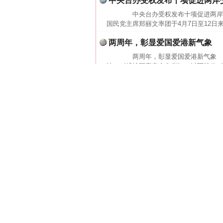
中央台办受权发布十项促进两岸
中央台办受权发布十项促进两岸
国民党主席郑丽文率团于4月7日至12日
两周年，彰显爱国爱港新气象
两周年，彰显爱国爱港新气象 20
法，《维护国家安全条例》（以下简称《
海关总署出台新一轮措施支持横
海关总署近日出台新一轮23项支
网上购药对药下症？
合作区高质量发展，涉及促进澳门产业多
王毅：台湾地位已被“七重锁定”
王毅：台湾地位已被"七重锁定" 
同德国外长瓦德富尔会谈时就台湾问题的
支持澳门全面参与和助力“一带
支持澳门全面参与和助力"一带一
改革委会同有关部门，与澳门特别行政区政
国台办网站上线举报“台独”恶劣