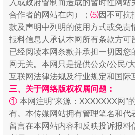
入或政府管制而造成的暂时性网站
合作者的网站在内）；
⑸
因不可抗
款及声明中列明的使用方式或免责
揭批美国五大"原罪"
"炒
报料信息人承认本网所有条款方可
已经阅读本网条款并承担一切因您
网无关。本网只是提供公众/公民/
互联网法律法规及行业规定和国际
三、关于网络版权权属问题：
①
本网注明“来源：XXXXXXX网”
有。本传媒网站拥有管理笔名和代
解纷+调解+退费，一次搞定
留言在本网站内容和反映投诉报料