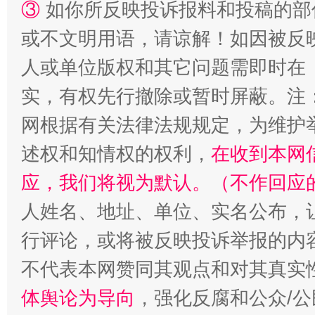
③
如你所反映投诉报料和投稿的部
或不文明用语，请谅解！如因被反
人或单位版权和其它问题需即时在
实，有权先行撤除或暂时屏蔽。注
网根据有关法律法规规定，为维护
述权和知情权的权利，
在收到本网
应，我们将视为默认。（不作回应
招工难、用工荒背后
人姓名、地址、单位、实名公布，让
行评论，或将被反映投诉举报的内
不代表本网赞同其观点和对其真实
体舆论为导向
，强化反腐和公众/公