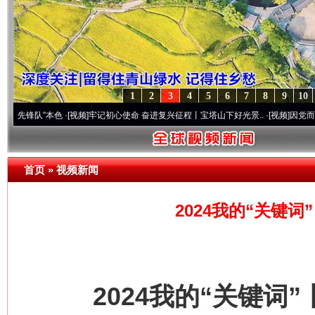
1
2
3
4
5
6
7
8
9
10
”本色
·[视频]
牢记初心使命 奋进复兴征程丨宝塔山下好光景..
·[视频]
因党而生 为党而战
首页
»
视频新闻
2024我的“关键
2024我的“关键词