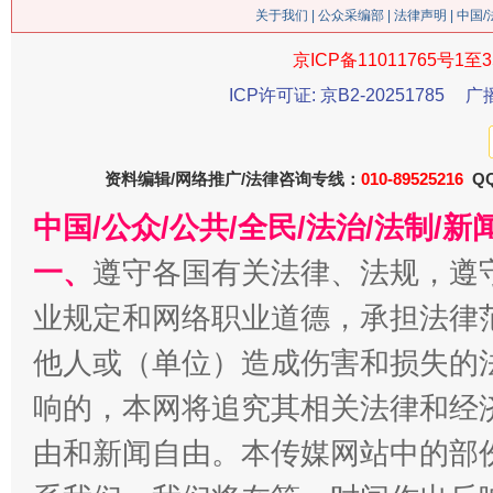
关于我们
|
公众采编部
|
法律声明
| 中国
京ICP备11011765号1至3
ICP许可证: 京B2-20251785
广
资料编辑/网络推广/法律咨询专线：
010-89525216
QQ
今
中国/公众/公共/全民/法治/法制/
在谋一域中谋全局
一、
遵守各国有关法律、法规，遵
业规定和网络职业道德，承担法律
他人或（单位）造成伤害和损失的
响的，本网将追究其相关法律和经
由和新闻自由。本传媒网站中的部