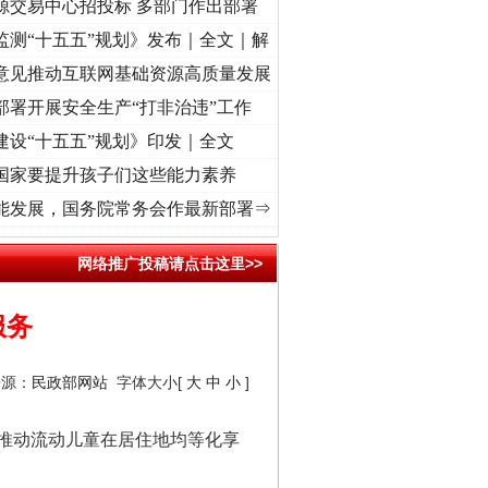
源交易中心招投标 多部门作出部署
监测“十五五”规划》发布｜全文｜解
意见推动互联网基础资源高质量发展
部署开展安全生产“打非治违”工作
建设“十五五”规划》印发｜全文
国家要提升孩子们这些能力素养
记初心使命 奋进复兴征程丨“转折之城”激荡..
·[视频]
牢记初心使命 奋进复兴征程丨红船起
“神药”背后的真相
能发展，国务院常务会作最新部署⇒
网络推广投稿请点击这里>>
服务
来源：
民政部网站
字体大小[
大
中
小
]
推动流动儿童在居住地均等化享
法官巧妙执行解纠纷