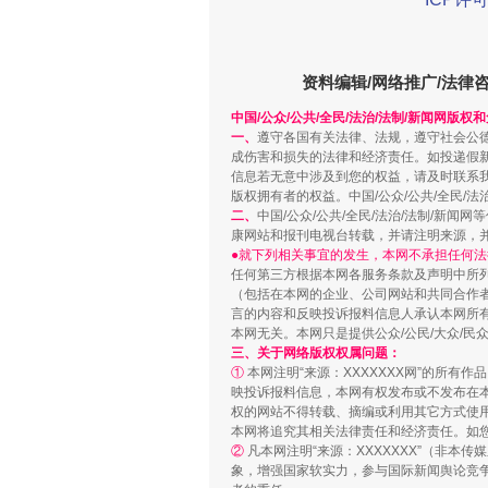
资料编辑/网络推广/法律
中国/公众/公共/全民/法治/法制/新闻网版权
一、
遵守各国有关法律、法规，遵守社会公
成伤害和损失的法律和经济责任。如投递假
信息若无意中涉及到您的权益，请及时联系
版权拥有者的权益。中国/公众/公共/全民/法
二、
中国/公众/公共/全民/法治/法制/
康网站和报刊电视台转载，并请注明来源，
站台名比不上好声名
●就下列相关事宜的发生，本网不承担任何法
任何第三方根据本网各服务条款及声明中所
（包括在本网的企业、公司网站和共同合作
言的内容和反映投诉报料信息人承认本网所
本网无关。本网只是提供公众/公民/大众/
三、关于网络版权权属问题：
①
本网注明“来源：XXXXXXX网”的所有
映投诉报料信息，本网有权发布或不发布在
权的网站不得转载、摘编或利用其它方式使用
本网将追究其相关法律责任和经济责任。如
②
凡本网注明“来源：XXXXXXX”（非
象，增强国家软实力，参与国际新闻舆论竞争