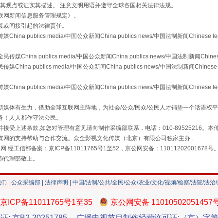
s等传媒网站同意其观点或证实其描述。 注意文明用语并遵守全球各国相关法律法规。
联网新闻信息服务管理规定
》。
接或间接引起的法律责任。
publics media/中国公众新闻China publics news/中国法制新闻Chinese l
a publics media/中国公众新闻China publics news/中国法制新闻Chinese
 publics media/中国公众新闻China publics news/中国法制新闻Chinese 
"炒鞋教程"里的骗局
publics media/中国公众新闻China publics news/中国法制新闻Chinese l
媒体有生力，借助全球互联网主阵地，为社会/公众/民众/公民人才铺垫一个话语权平
务！人人都作守法公民。
接受上述条款,如您对管理有意见请向制作采编部联系，电话：010-89525216。
媒网的支持帮助与合作交流。众全影视文化传媒（北京）有限公司独家主办 :
网 经工信部备案：京ICP备11011765号1至52，京公网安备：11011202001678号
部/代理部敬上。
我们
|
公众采编部
|
法律声明
| 中国/法制/公共/全民/公众/农业/文化/视频/检察/法院/法治
京ICP备11011765号1至35
珠宝鉴定乱象
京公网安备 11010502051457
证: 京B2-20251785
广播电视节目制作经营许可证:（京）字第3