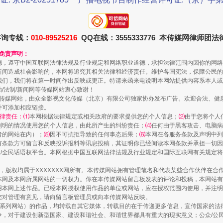
咨询专线：
010-89525216
QQ在线：3555333776 本传媒网律师团
和免责声明：
德，遵守中国互联网法律法规及行业规定和网络职业道德，承担法律范围内因你的网络
新闻造成社会影响的，本网将追究其相关法律和经济责任。维护各国宪法，保障公民的
我们，我们将在第一时间作出反映或更正。特请来函来电说明本网站提供内容系本人或
治/法制/新闻网等传媒网站衷心致谢！
新闻网等传媒网站，由众全影视文化传媒（北京）有限公司独家协办发布广告。欢迎合法、
并可添加相应链接。
律责任：⑴
本网根据法律规定或相关政府的要求提供您的个人信息；
⑵
由于您将个人
走近一线检察官
列明的情况使用您的个人信息，由此所产生的纠纷责任；
⑷
任何由于黑客攻击、电脑病
者的网站在内）；
⑸
因不可抗拒导致的任何事态后果；
⑹
本网在各服务条款及声明中列
有条款方可留言和反映投诉报料等讯息投稿，其证明你已经阅读本网条款并承担一切因
民众/全民话语权平台。本网根据中国互联网法律法规及行业规定和国际互联网有关规定
作品，版权均属于XXXXXXX网所有。本传媒网站拥有管理笔名和代表某些合作伙伴在
本网及本网所属网站的一切权力。你在本传媒网站留言板发表的评论和投稿，本网站有
本网上述作品。已经本网授权使用作品的单位或网站，应在授权范围内使用，并注明“来
您对管理有意见，请向留言板管理员或向本传媒网站反映。
本传媒系列网站）的作品，均转载自其它媒体，转载目的在于传递更多信息，宣传国家的
，对于建设创新型国家、建设和谐社会、和谐世界都具有重大的现实意义；公众/公民/