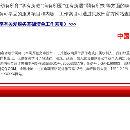
所育”“学有所教”“病有所医”“住有所居”“弱有所扶”等方面
解可享受的服务项目和内容。工作索引可通过民政部官方网站查
享有关爱服务基础清单工作索引》>>>
中国
内容转载于网络（本网原创文章除外），其版权均属于原作者或归属权利人。我们尊
同其观点。仅供交流学习了解法律、法规、政策，如无意侵犯到贵公司或个人的知识
权益烦请告知本网制作采编部QQ号: 3555333776，微信号：GAN160003，请
3776@QQ.COM。通讯地址：北京市朝阳区朝外雅宝路12号（华声国际大厦）1层 1 
今年投资意愿榜揭晓
XXXXX网站。