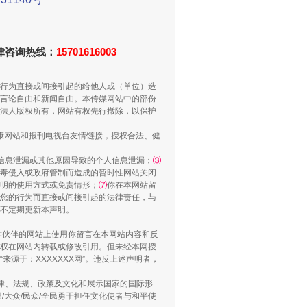
法律咨询热线：
15701616003
行为直接或间接引起的给他人或（单位）造
言论自由和新闻自由。本传媒网站中的部份
法人版权所有，网站有权先行撤除，以保护
健康网站和报刊电视台友情链接，授权合法、健
“谁都不怕”的他落马了
信息泄漏或其他原因导致的个人信息泄漏；
⑶
毒侵入或政府管制而造成的暂时性网站关闭
明的使用方式或免责情形；
⑺
你在本网站留
您的行为而直接或间接引起的法律责任，与
将不定期更新本声明。
合作伙伴的网站上使用你留言在本网站内容和反
权在网站内转载或修改引用。但未经本网授
源于：XXXXXXX网”。违反上述声明者，
法律、法规、政策及文化和展示国家的国际形
大众/民众/全民勇于担任文化使者与和平使