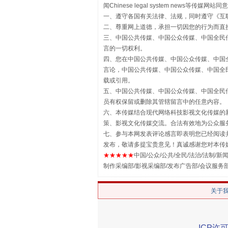
闻Chinese legal system new
一、遵守各国有关法律、法规，同时遵守《
互
二、尊重网上道德，承担一切因您的行为而直
三、中国公共传媒、中国公众传媒、中国全民传媒China 
言的一切权利。
四、您在中国公共传媒、中国公众传媒、中国全民传媒Chin
言论，中国公共传媒、中国公众传媒、中国全民传媒China
揭批美国五大"原罪"
载或引用。
五、中国公共传媒、中国公众传媒、中国全民传媒China 
员有权保留或删除其管辖留言中的任意内容。
六、本传媒结合现代网络科技影视文化传媒的新
策、影视文化传媒交流。合法有效地为公众服
七、参与本网发表评论感言即表明您已经阅读并
发布，敬请多提宝贵意见！真诚感谢您对本传
★★★★★
中国/公众/公共/全民/法治/法制/新闻
制作采编部/影视采编部/发布广告部/会议服务
关于
解纷+调解+退费，一次搞定
ICP许可