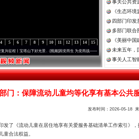
事关公共资
《生态环境
读
四部门印发
多部门联合
《美丽中国
4
5
6
7
8
9
10
11
12
13
14
15
未来五年，
程丨宝塔山下好光景..
·[视频]
因党而生 为党而战——百年“纪”事⑧加强纪律..
·[视频]
牢
茶叶“炒上天”
事关人工智
3部门：保障流动儿童均等化享有基本公共
发布时间：2026-05-18 
发了《流动儿童在居住地享有关爱服务基础清单工作索引》，
儿童合法权益。
谢谢有你温暖了四季