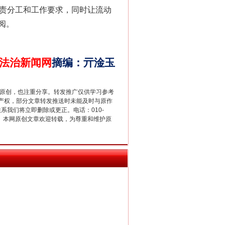
的职责分工和工作要求，同时让流动
阅。
法治新闻网
摘编
：
亓淦玉
重原创，也注重分享。转发推广仅供学习参考
产权，部分文章转发推送时未能及时与原作
联系我们将立即删除或更正。电话：010-
2 1号。本网原创文章欢迎转载，为尊重和维护原
新中国诞生的见证