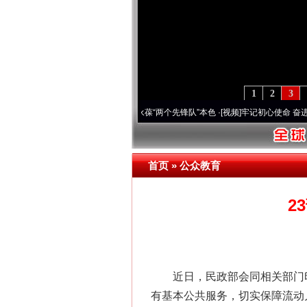
1
2
3
年 深刻改变雪域高原..
·[视频]
永葆“两个先锋队”本色
·[视频]
牢记初心使命 奋进复兴征
网上购药对药下症？
首页
»
公众教育
2
近日，民政部会同相关部门印
有基本公共服务，切实保障流动
这是一记警钟！