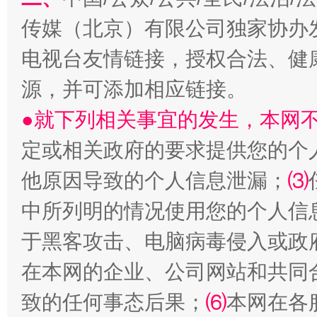
传媒（北京）有限公司独家协办
生
“刷贴”乱象丛生
电视台友情链接，授权合法、健
源，并可添加相应链接。
●就下列相关事宜的发生，本网
定或相关政府的要求提供您的个
他原因导致的个人信息泄漏；
⑶
中所列明的情况使用您的个人信
揭批美国五大"原罪"
"炒
于黑客攻击、电脑病毒侵入或政
在本网的企业、公司网站和共同
致的任何事态后果；
⑹
本网在各