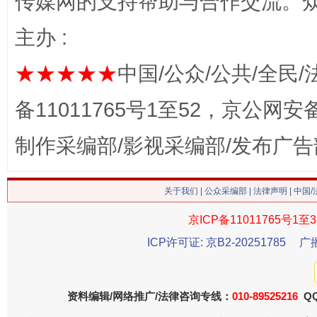
传媒网的支持帮助与合作交流。
主办 :
★★★★★
中国/公众/公共/全民/
备11011765号1至52，京公网安备：
这是一记警钟！
谢
制作采编部/影视采编部/发布广告
关于我们
|
公众采编部
|
法律声明
| 中国
京ICP备11011765号1至3
ICP许可证: 京B2-20251785
广
今
资料编辑/网络推广/法律咨询专线：
010-89525216
QQ
在谋一域中谋全局