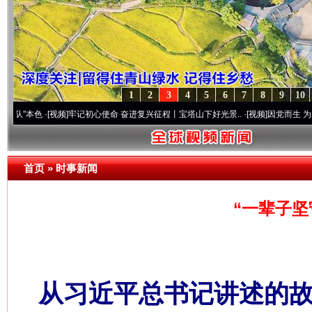
1
2
3
4
5
6
7
8
9
10
色
·[视频]
牢记初心使命 奋进复兴征程丨宝塔山下好光景..
·[视频]
因党而生 为党而战——百
首页
»
时事新闻
“一辈子坚
从习近平总书记讲述的故